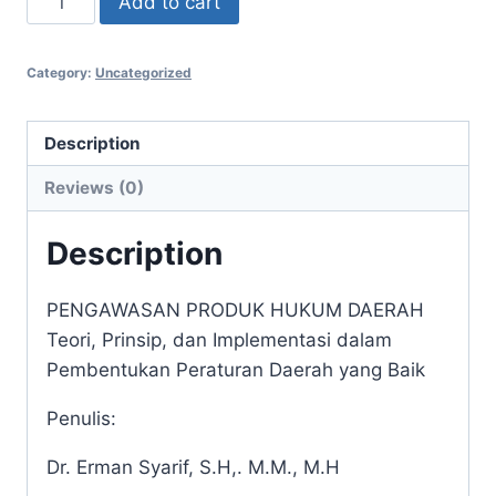
Add to cart
PRODUK
HUKUM
Category:
Uncategorized
DAERAH
Teori,
Prinsip,
Description
dan
Reviews (0)
Implementasi
dalam
Description
Pembentukan
Peraturan
PENGAWASAN PRODUK HUKUM DAERAH
Daerah
Teori, Prinsip, dan Implementasi dalam
yang
Pembentukan Peraturan Daerah yang Baik
Baik
quantity
Penulis:
Dr. Erman Syarif, S.H,. M.M., M.H