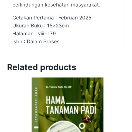
ini dirancang untuk menjembatani aspek
konseptual, regulatif, dan aplikatif.
Kehadirannya diharapkan menjadi referensi
penting bagi mahasiswa, dosen, praktisi,
dan pemangku kepentingan dalam
mewujudkan sistem pangan yang aman,
bermutu, dan berorientasi pada
perlindungan kesehatan masyarakat.
Cetakan Pertama : Februari 2025
Ukuran Buku : 15x23cm
Halaman : viii+179
Isbn : Dalam Proses
Related products