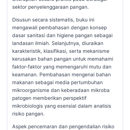
pencemaran pangan dan penyakit bawaan
makanan (
foodborne diseases
) yang masih
menjadi persoalan kesehatan global
sebagaimana dilaporkan oleh
World Health
Organization
. Oleh karena itu, penguasaan
prinsip sanitasi tidak hanya penting secara
teoretis, tetapi juga mendesak untuk
diterapkan secara praktis pada berbagai
sektor penyelenggaraan pangan.
Disusun secara sistematis, buku ini
mengawali pembahasan dengan konsep
dasar sanitasi dan higiene pangan sebagai
landasan ilmiah. Selanjutnya, diuraikan
karakteristik, klasifikasi, serta mekanisme
kerusakan bahan pangan untuk memahami
faktor-faktor yang memengaruhi mutu dan