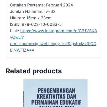
Cetakan Pertama: Februari 2024
Jumlah Halaman: iv+63
Ukuran: 15cm x 23cm
ISBN: 978-623-10-0083-5
Link:
https://www.instagram.com/p/C31VSK3
vQwJ/?
utm_source=ig_web_copy_link&igsh=MzRlOD
BiNWFlZA==
Related products