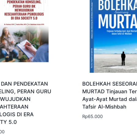
I DAN PENDEKATAN
BOLEHKAH SESEOR
ELING, PERAN GURU
MURTAD Tinjauan Te
EWUJUDKAN
Ayat-Ayat Murtad da
JAHTERAAN
Tafsir Al-Mishbah
LOGIS DI ERA
Rp
65.000
TY 5.0
00