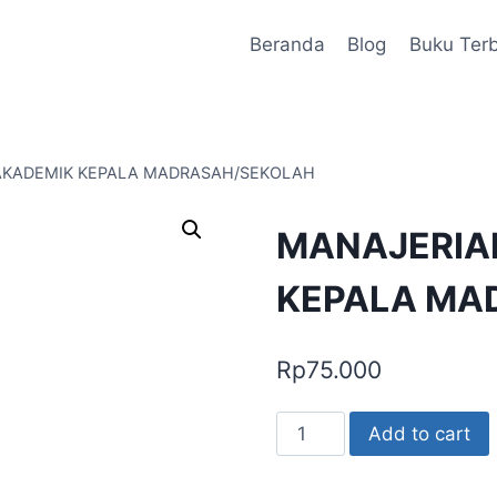
Beranda
Blog
Buku Terb
 AKADEMIK KEPALA MADRASAH/SEKOLAH
MANAJERIAL
KEPALA MA
Rp
75.000
MANAJERIAL
Add to cart
SUPERVISI
AKADEMIK