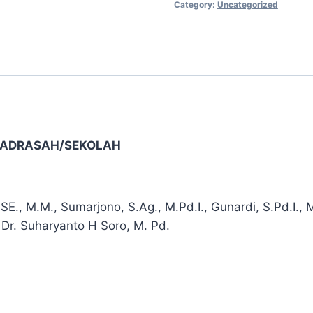
Category:
Uncategorized
KEPALA
MADRASAH/SEKOLAH
quantity
 MADRASAH/SEKOLAH
., M.M., Sumarjono, S.Ag., M.Pd.I., Gunardi, S.Pd.I., M.
, Dr. Suharyanto H Soro, M. Pd.