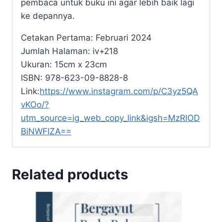
pembaca untuk buku ini agar lebih baik lagi
ke depannya.
Cetakan Pertama: Februari 2024
Jumlah Halaman: iv+218
Ukuran: 15cm x 23cm
ISBN: 978-623-09-8828-8
Link:
https://www.instagram.com/p/C3yz5QA
vKOo/?
utm_source=ig_web_copy_link&igsh=MzRlOD
BiNWFlZA==
Related products