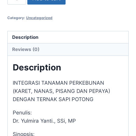
TANAMAN
PERKEBUNAN
Category:
Uncategorized
(KARET,
NANAS,
PISANG
Description
DAN
Reviews (0)
PEPAYA)
DENGAN
Description
TERNAK
SAPI
INTEGRASI TANAMAN PERKEBUNAN
POTONG
(KARET, NANAS, PISANG DAN PEPAYA)
quantity
DENGAN TERNAK SAPI POTONG
Penulis:
Dr. Yulmira Yanti., SSi, MP
Sinopsis: