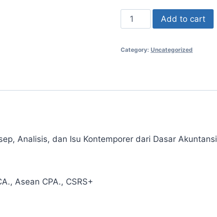
BUKU
Add to cart
REFERENSI
MANAJEMEN
Category:
Uncategorized
KEUANGAN
Konsep,
Analisis,
dan
Isu
Kontemporer
dari
nalisis, dan Isu Kontemporer dari Dasar Akuntansi 
Dasar
Akuntansi
hingga
, CA., Asean CPA., CSRS+
Keuangan
Berkelanjutan
quantity