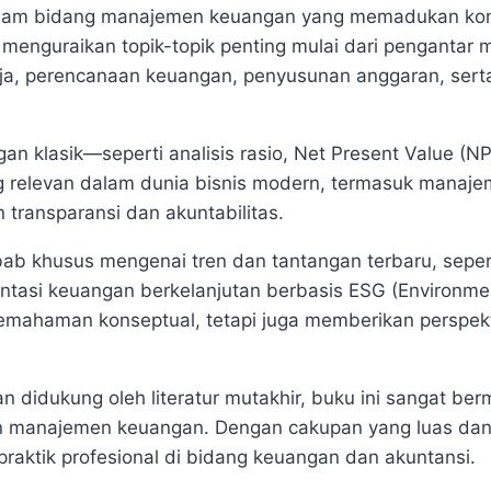
alam bidang manajemen keuangan yang memadukan konsep 
i menguraikan topik-topik penting mulai dari penganta
rja, perencanaan keuangan, penyusunan anggaran, sert
an klasik—seperti analisis rasio, Net Present Value (NP
g relevan dalam dunia bisnis modern, termasuk manajem
transparansi dan akuntabilitas.
ab khusus mengenai tren dan tantangan terbaru, seperti
entasi keuangan berkelanjutan berbasis ESG (Environme
mahaman konseptual, tetapi juga memberikan perspekti
n didukung oleh literatur mutakhir, buku ini sangat ber
n manajemen keuangan. Dengan cakupan yang luas dan 
raktik profesional di bidang keuangan dan akuntansi.