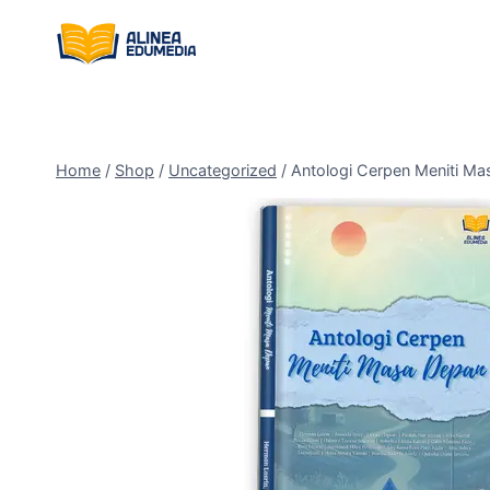
Skip
to
content
Home
/
Shop
/
Uncategorized
/
Antologi Cerpen Meniti M