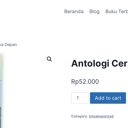
Beranda
Blog
Buku Terb
asa Depan
Antologi Ce
Rp
52.000
Antologi
Add to cart
Cerpen
Meniti
Category:
Uncategorized
Masa
Depan